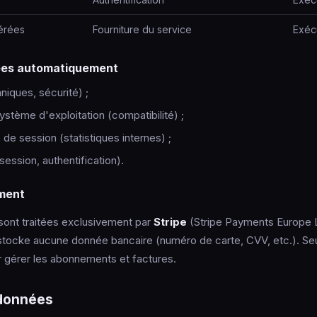
érées
Fourniture du service
Exécu
ées automatiquement
niques, sécurité) ;
ystème d'exploitation (compatibilité) ;
de session (statistiques internes) ;
ession, authentification).
ment
ont traitées exclusivement par
Stripe
(Stripe Payments Europe Lt
tocke aucune donnée bancaire (numéro de carte, CVV, etc.). Seul l
r gérer les abonnements et factures.
s données