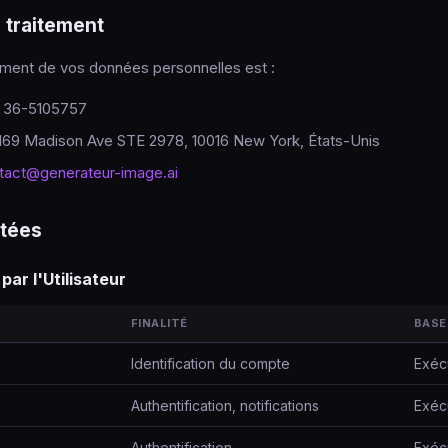
 traitement
ement de vos données personnelles est :
N 36-5105757
169 Madison Ave STE 2978, 10016 New York, États-Unis
tact@generateur-image.ai
ctées
par l'Utilisateur
FINALITÉ
BASE
Identification du compte
Exécu
Authentification, notifications
Exécu
Authentification
Exécu