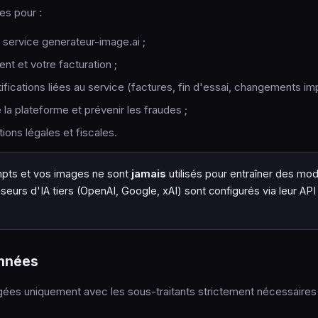
es pour :
e service generateur-image.ai ;
t et votre facturation ;
fications liées au service (factures, fin d'essai, changements imp
 la plateforme et prévenir les fraudes ;
ions légales et fiscales.
pts et vos images ne sont
jamais
utilisés pour entraîner des mod
nisseurs d'IA tiers (OpenAI, Google, xAI) sont configurés via leur A
onnées
ées uniquement avec les sous-traitants strictement nécessaires