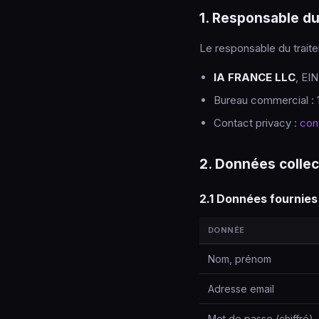
1. Responsable du
Le responsable du trait
IA FRANCE LLC
, EI
Bureau commercial : 
Contact privacy :
con
2. Données colle
2.1 Données fournies 
DONNÉE
Nom, prénom
Adresse email
Mot de passe (chiffré)