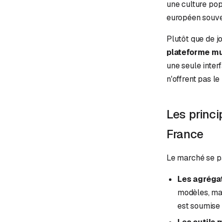
une culture pop 
européen souver
Plutôt que de jo
plateforme mu
une seule inter
n'offrent pas l
Les princi
France
Le marché se pa
Les agréga
modèles, mai
est soumise 