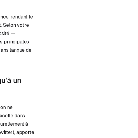
nce, rendant le
t. Selon votre
osité —
s principales
r sans langue de
qu'à un
 on ne
excelle dans
turellement à
witter), apporte