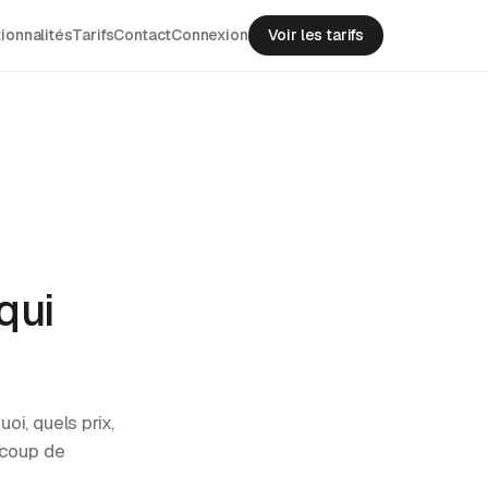
ionnalités
Tarifs
Contact
Connexion
Voir les tarifs
qui
oi, quels prix,
ucoup de