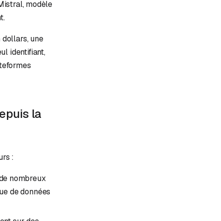
 Mistral, modèle
t.
 dollars, une
l identifiant,
ateformes
epuis la
rs :
t de nombreux
ique de données