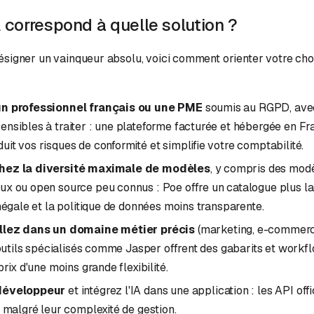
l correspond à quelle solution ?
ésigner un vainqueur absolu, voici comment orienter votre cho
un professionnel français ou une PME
soumis au RGPD, ave
nsibles à traiter : une plateforme facturée et hébergée en F
it vos risques de conformité et simplifie votre comptabilité.
hez la diversité maximale de modèles
, y compris des mod
x ou open source peu connus : Poe offre un catalogue plus la
inégale et la politique de données moins transparente.
llez dans un domaine métier précis
(marketing, e-commerc
s outils spécialisés comme Jasper offrent des gabarits et workf
prix d'une moins grande flexibilité.
développeur
et intégrez l'IA dans une application : les API offi
, malgré leur complexité de gestion.