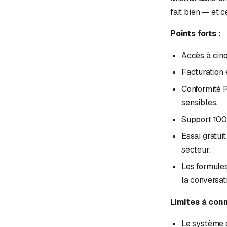
fait bien — et ce
Points forts :
Accès à cinq
Facturation 
Conformité R
sensibles.
Support 100 
Essai gratui
secteur.
Les formules
la conversat
Limites à conn
Le système d