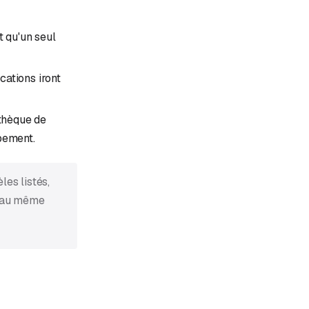
t qu'un seul
cations iront
othèque de
pement.
les listés,
, au même