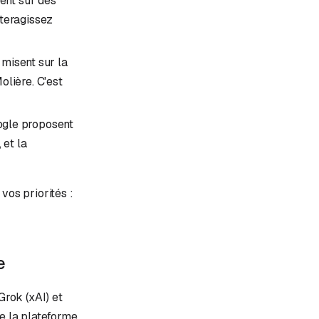
ient sur des
nteragissez
misent sur la
olière. C'est
ogle proposent
 et la
vos priorités :
e
rok (xAI) et
ue la plateforme