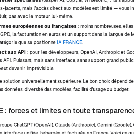
métier spécialisés
(Jasper AI, Copy.ai, Writesonic) : ils s'appu
-jacents, mais l'accès direct aux modèles est limité — vous i
uit, pas avec le moteur lui-même.
ormes européennes ou françaises
: moins nombreuses, elles 
GPD, la facturation en euros et un support dans la langue de M
atégorie que se positionne
IA FRANCE
.
ect aux API
: pour les développeurs, OpenAI, Anthropic et Go
s API. Puissant, mais sans interface, sans support grand public,
peut devenir imprévisible.
 de solution universellement supérieure. Le bon choix dépend de 
s données, diversité des modèles, facilité d'usage ou budget.
: forces et limites en toute transparenc
upe ChatGPT (OpenAI), Claude (Anthropic), Gemini (Google), G
e interface unifiée, hébergée et facturée en France. Voici ce q