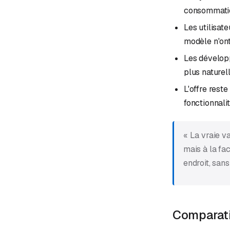
consommation
Les utilisat
modèle n'ont
Les développ
plus naturel
L'offre rest
fonctionnali
« La vraie v
mais à la fa
endroit, sans 
Comparati