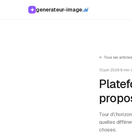
generateur-image
.ai
✦
← Tous les article
13 juin 2026
·
8 min d
Platef
propo
Tour d\'horizon
quelles différe
choses.