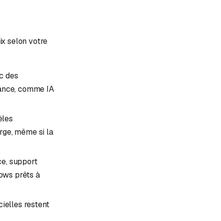
ix selon votre
c des
rance, comme IA
èles
rge, même si la
e, support
lows prêts à
cielles restent