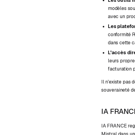
Les outils 
modèles sous
avec un prod
Les platef
conformité R
dans cette c
L'accès dir
leurs propre
facturation 
Il n'existe pas
souveraineté de
IA FRANCE 
IA FRANCE regro
Mistral dans un