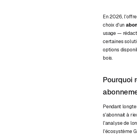
En 2026, l'offr
choix d'un
abon
usage — rédact
certaines solut
options disponib
bois.
Pourquoi r
abonneme
Pendant longtem
s'abonnait à ri
l'analyse de lo
l'écosystème Go