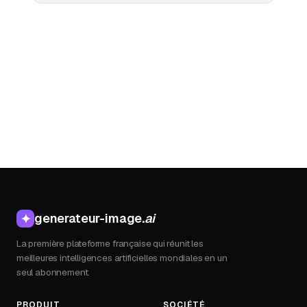
generateur-image
.ai
✦
La première plateforme française qui réunit les
meilleures intelligences artificielles mondiales en un
seul abonnement.
PRODUIT
SOCIÉTÉ