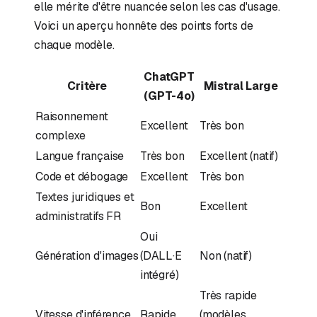
elle mérite d'être nuancée selon les cas d'usage.
Voici un aperçu honnête des points forts de
chaque modèle.
ChatGPT
Critère
Mistral Large
(GPT-4o)
Raisonnement
Excellent
Très bon
complexe
Langue française
Très bon
Excellent (natif)
Code et débogage
Excellent
Très bon
Textes juridiques et
Bon
Excellent
administratifs FR
Oui
Génération d'images
(DALL·E
Non (natif)
intégré)
Très rapide
Vitesse d'inférence
Rapide
(modèles