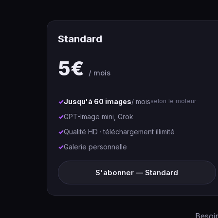
Standard
5€
/ mois
Jusqu'à 60 images
/ mois
selon le moteur
GPT-Image mini, Grok
Qualité HD · téléchargement illimité
Galerie personnelle
S'abonner — Standard
Besoin