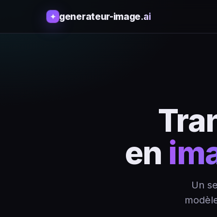
generateur-image
.ai
✦
Tra
en
im
Un se
modèle