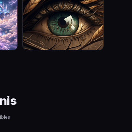
nis
ibles