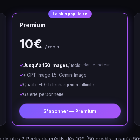
Le plus populaire
Premium
10€
/ mois
Jusqu'à 150 images
/ mois
selon le moteur
+ GPT-Image 1.5, Gemini Image
Qualité HD · téléchargement illimité
Galerie personnelle
S'abonner — Premium
 de plus ? Packs de crédits dès 10€ (50 crédits) jusqu'à 5