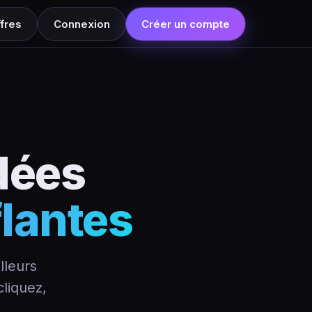
fres
Connexion
Créer un compte
dées
lantes
lleurs
liquez,